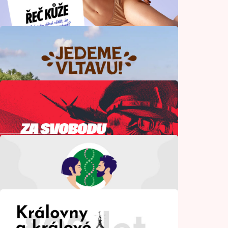
Kultura a volný čas
Manuál k českému manažerovi včera
a dnes
Podnikání
Řeč kůže
Krása a móda
Jedeme Vltavu!
Cestování
Za svobodu