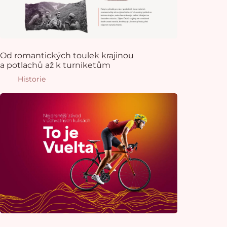
Od romantických toulek krajinou
a potlachů až k turniketům
Historie