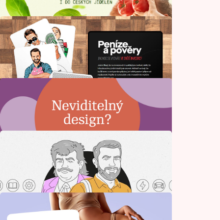
Historie
Svět za všechny prachy
Vzdělávání a práce
Biopotraviny nejsou drahý luxus
Gastronomie
Peníze a pověry. Jak moc se vyznáte ve
světě investic?
Kvíz
Neviditelný design?