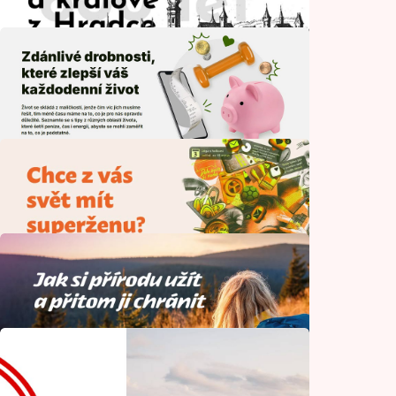
Historie
Co předáváme dál
Zdraví
Královny a králové z Hradce
Historie
Zdánlivé drobnosti, které zlepší váš
každodenní život
Finance
Chce z vás svět mít superženu?