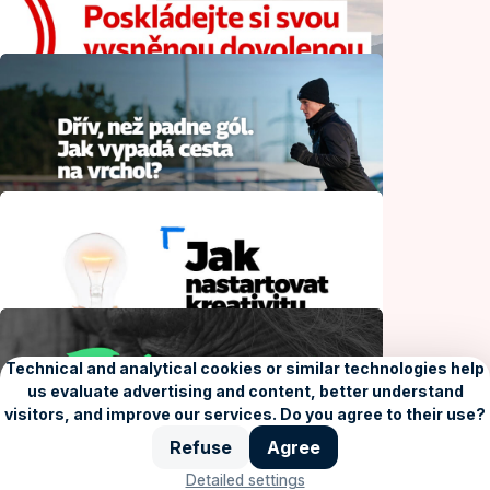
Zdraví
Jak si přírodu užít a přitom ji chránit
Příroda a ekologie
Poskládejte si svou vysněnou dovolenou
v Rakousku
Kvíz
Dřív, než padne gól. Jak vypadá cesta na
vrchol?
Sport
Jak nastartovat kreativitu