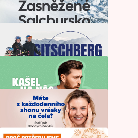
Italský ráj zimního dobrodružství
Cestování
Zasněžené Salcbursko na deset způsobů
Cestování
Zima jako z obrázkové knížky
Cestování