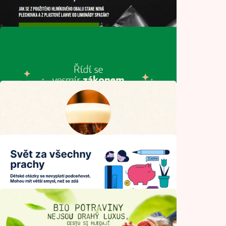
Příběh české houževnatosti
Historie
Budoucnost přichází rychlostí světla
Technologie
Na viděnou, plechovko!
Příroda a ekologie
Řídí se vesmír zákonem schválnosti?
Ostatní
Jedinečná chuť plzeňského piva