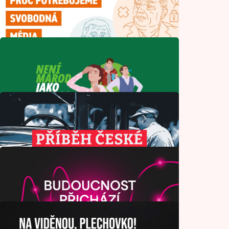
Kašel na nás nekašle
Zdraví
Máte z každodenního shonu vrásky na
čele?
Krása a móda
Proč potřebujeme svobodná média
Historie
Není marod jako marod
Zdraví