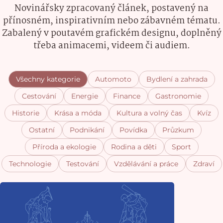
Novinářsky zpracovaný článek, postavený na
přínosném, inspirativním nebo zábavném tématu.
Zabalený v poutavém grafickém designu, doplněný
třeba animacemi, videem či audiem.
Všechny kategorie
Automoto
Bydlení a zahrada
Cestování
Energie
Finance
Gastronomie
Historie
Krása a móda
Kultura a volný čas
Kvíz
Ostatní
Podnikání
Povídka
Průzkum
Příroda a ekologie
Rodina a děti
Sport
Technologie
Testování
Vzdělávání a práce
Zdraví