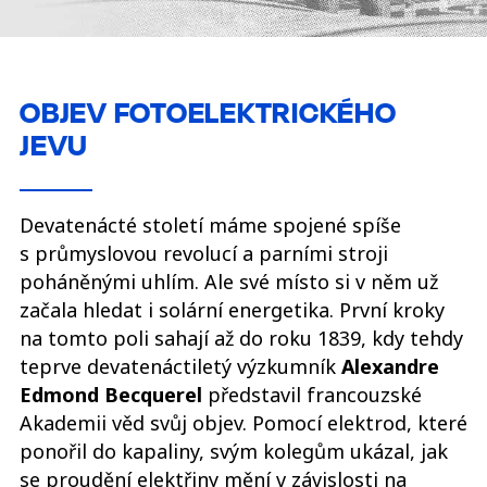
OBJEV FOTOELEKTRICKÉHO
JEVU
Devatenácté století máme spojené spíše
s průmyslovou revolucí a parními stroji
poháněnými uhlím. Ale své místo si v něm už
začala hledat i solární energetika. První kroky
na tomto poli sahají až do roku 1839, kdy tehdy
teprve devatenáctiletý výzkumník
Alexandre
Edmond Becquerel
představil francouzské
Akademii věd svůj objev. Pomocí elektrod, které
ponořil do kapaliny, svým kolegům ukázal, jak
se proudění elektřiny mění v závislosti na