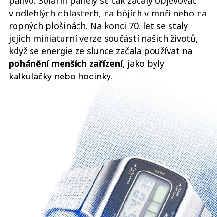
palivo. Solární panely se tak začaly objevovat
v odlehlých oblastech, na bójích v moři nebo na
ropných plošinách. Na konci 70. let se staly
jejich miniaturní verze součástí našich životů,
když se energie ze slunce začala používat na
pohánění menších zařízení
, jako byly
kalkulačky nebo hodinky.