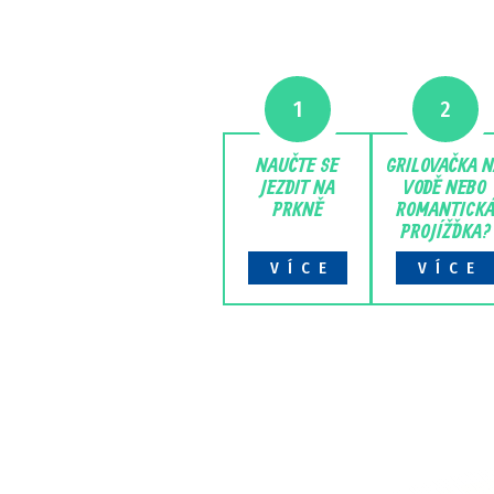
1
2
NAUČTE SE
GRILOVAČKA 
JEZDIT NA
VODĚ NEBO
PRKNĚ
ROMANTICK
PROJÍŽĎKA?
VÍCE
VÍCE