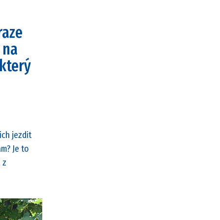
raze
 na
 který
ch jezdit
m? Je to
 z