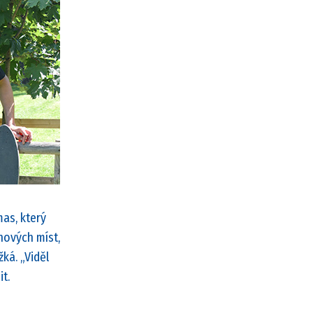
mas, který
nových míst,
žká. „Viděl
t.