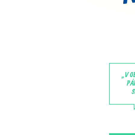
„V O
PÁ
S