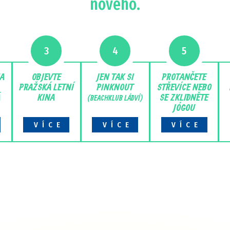
nového.
3
4
5
NA
OBJEVTE
JEN TAK SI
PROTANČETE
PRAŽSKÁ LETNÍ
PINKNOUT
STŘEVÍCE NEBO
Á
KINA
SE ZKLIDNĚTE
(BEACHKLUB LÁDVÍ)
JÓGOU
VÍCE
VÍCE
VÍCE