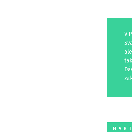
V P
Sv
ale
tak
Dáv
za
MAR