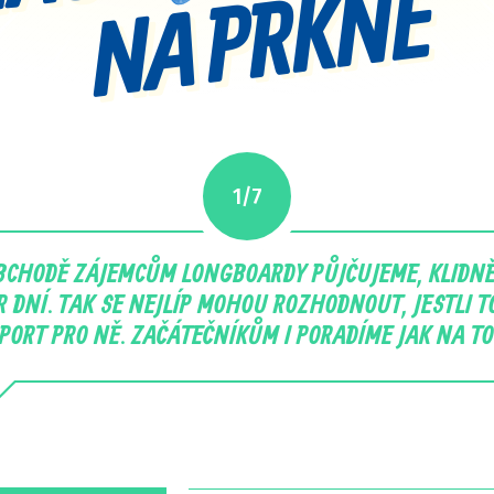
Ě
1/7
BCHODĚ ZÁJEMCŮM LONGBOARDY PŮJČUJEME, KLIDNĚ
R DNÍ. TAK SE NEJLÍP MOHOU ROZHODNOUT, JESTLI TO
PORT PRO NĚ. ZAČÁTEČNÍKŮM I PORADÍME JAK NA TO