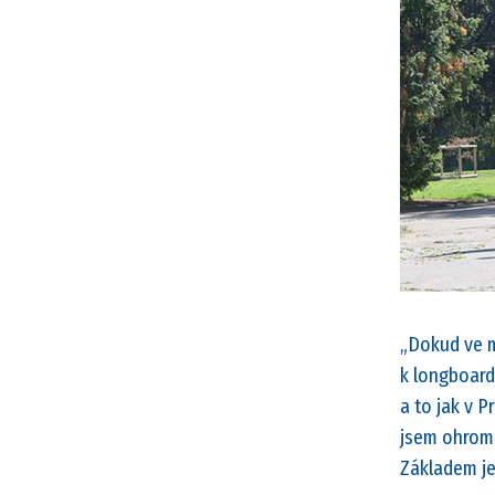
„Dokud ve mě
k longboard
a to jak v P
jsem ohromn
Základem je