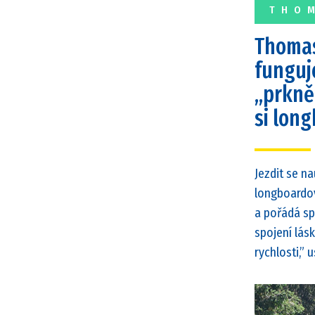
THO
Thomas
funguj
„prkně”
si long
Jezdit se na
longboardov
a pořádá sp
spojení lásk
rychlosti,” 