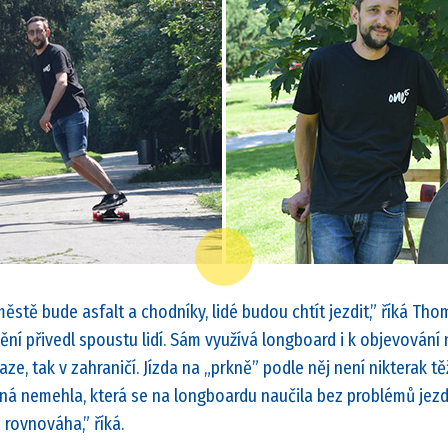
stě bude asfalt a chodníky, lidé budou chtít jezdit,” říká Tho
ění přivedl spoustu lidí. Sám využívá longboard i k objevování 
raze, tak v zahraničí. Jízda na „prkně” podle něj není nikterak tě
á nemehla, která se na longboardu naučila bez problémů jezdi
 rovnováha,” říká.