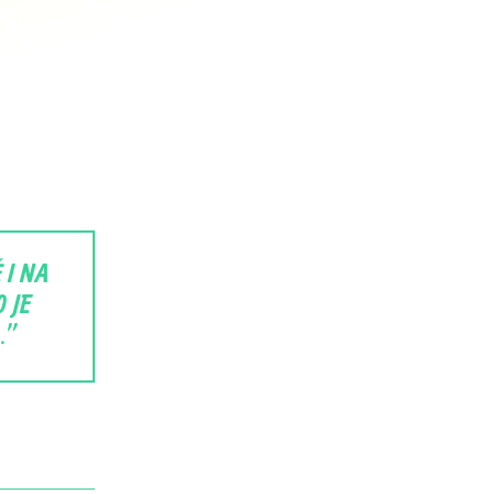
 I NA
 JE
.”