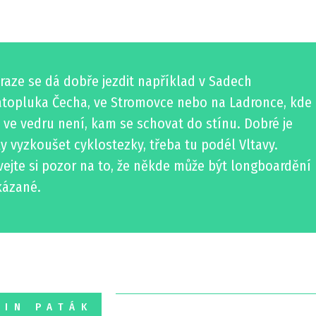
raze se dá dobře jezdit například v Sadech
atopluka Čecha, ve Stromovce nebo na Ladronce, kde
 ve vedru není, kam se schovat do stínu. Dobré je
y vyzkoušet cyklostezky, třeba tu podél Vltavy.
ejte si pozor na to, že někde může být longboardění
kázané.
TIN PATÁK