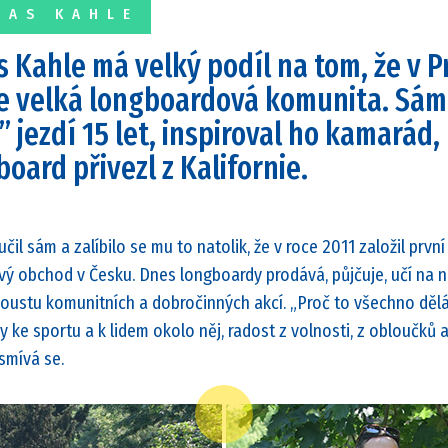
MAS KAHLE
 Kahle má velký podíl na tom, že v P
e velká longboardová komunita. Sám
 jezdí 15 let, inspiroval ho kamarád,
board přivezl z Kalifornie.
učil sám a zalíbilo se mu to natolik, že v roce 2011 založil první
ý obchod v Česku. Dnes longboardy prodává, půjčuje, učí na ni
oustu komunitních a dobročinných akcí. „Proč to všechno dělá
y ke sportu a k lidem okolo něj, radost z volnosti, z obloučků a
usmívá se.