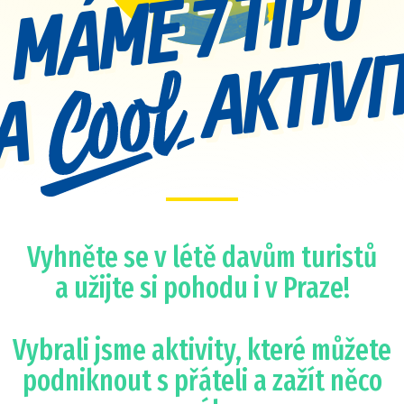
MÁME 7 TIPŮ
AKTIVI
A
Vyhněte se v létě davům turistů
a užijte si pohodu i v Praze!
Vybrali jsme aktivity, které můžete
podniknout s přáteli a zažít něco