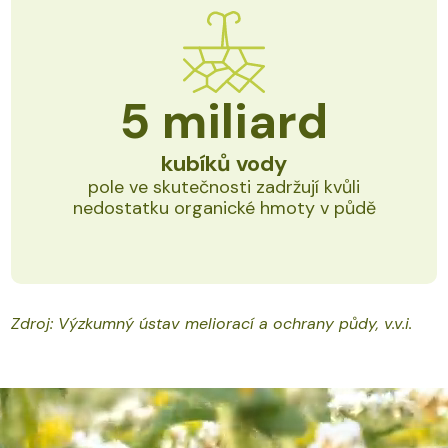
5
miliard
kubíků vody
pole ve skutečnosti zadržují kvůli
nedostatku organické hmoty v půdě
Zdroj: Výzkumný ústav meliorací a ochrany půdy, v.v.i.