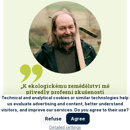
„K ekologickému zemědělství mě
přivedly profesní zkušenosti
agronoma.“
Martin Hutař
PROBIO obchodní společnost – Staré
Město