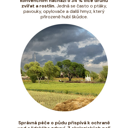
konvenčním nachází o 34 % více druhů
zvířat a rostlin.
Jedná se často o ptáky,
pavouky, opylovače a další hmyz, který
přirozeně hubí škůdce.
Správná péče o půdu přispívá k ochraně