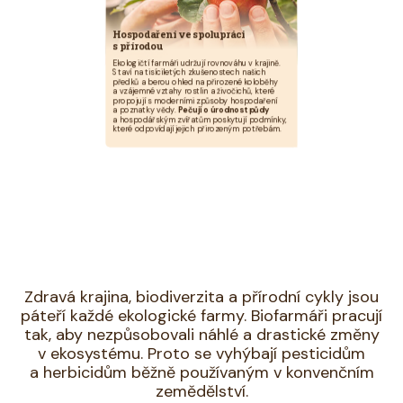
Hospodaření ve spolupráci
s přírodou
Ekologičtí farmáři udržují rovnováhu v krajině.
Staví na tisíciletých zkušenostech našich
předků a berou ohled na přirozené koloběhy
a vzájemné vztahy rostlin a živočichů, které
propojují s moderními způsoby hospodaření
a poznatky vědy.
Pečují o úrodnost půdy
a hospodářským zvířatům poskytují podmínky,
které odpovídají jejich přirozeným potřebám.
Zdravá krajina, biodiverzita a přírodní cykly jsou
páteří každé ekologické farmy. Biofarmáři pracují
tak, aby nezpůsobovali náhlé a drastické změny
v ekosystému. Proto se vyhýbají pesticidům
a herbicidům běžně používaným v konvenčním
zemědělství.