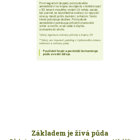
První negativní dopady průmyslového
zemědělství na krajinu se objevily s kolektivizací
v 50. letech minulého století. Už tehdy začalo
být patrné, že bezohledná snaha o co nejvyšší
výnosy škodí polím, loukám i zvířatům. Tento
trend pokračuje dodnes. Průmyslové
zemědělství poškozuje přírodní stanoviště
zvířat a rostlin, a tak vede k úbytku
rozmanitosti druhů.
*Zdroj: Agentura ochrany přírody a krajiny ČR
**Zdroj: Jan Vopravil, pedolog z Výzkumného ústavu
meliorací a ochrany půdy
Používání hnojiv a pesticidů kontaminuje
půdu a vodní zdroje.
Základem je živá půda