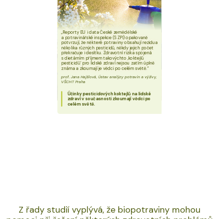
„Reporty EU i data České zemědělské
a potravinářské inspekce (SZPI) opakovaně
potvrzují, že některé potraviny obsahují rezidua
několika různých pesticidů, někdy jejich počet
překračuje i desítku. Zdravotní rizika spojená
s dietárním příjmem takovýchto ‚koktejlů
pesticidů‘ pro lidské zdraví nejsou zatím úplně
známa a zkoumají je vědci po celém světě.“
prof. Jana Hajšlová, Ústav analýzy potravin a výživy,
VŠCHT Praha
Účinky pesticidových koktejlů na lidské
zdraví v současnosti zkoumají vědci po
celém světě.
Z řady studií vyplývá, že biopotraviny mohou