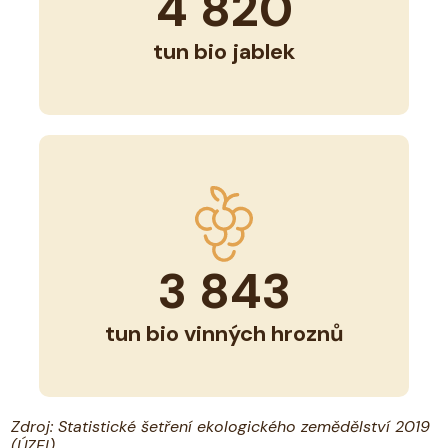
4 820
tun bio jablek
3 843
tun bio vinných hroznů
Zdroj: Statistické šetření ekologického zemědělství 2019
(ÚZEI)