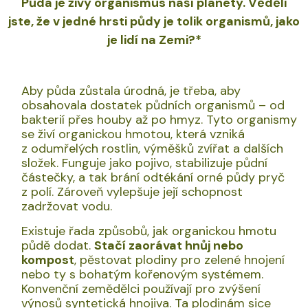
Půda je živý organismus naší planety. Věděli
jste, že v jedné hrsti půdy je tolik organismů, jako
je lidí na Zemi?*
Aby půda zůstala úrodná, je třeba, aby
obsahovala dostatek půdních organismů – od
bakterií přes houby až po hmyz. Tyto organismy
se živí organickou hmotou, která vzniká
z odumřelých rostlin, výměšků zvířat a dalších
složek. Funguje jako pojivo, stabilizuje půdní
částečky, a tak brání odtékání orné půdy pryč
z polí. Zároveň vylepšuje její schopnost
zadržovat vodu.
Existuje řada způsobů, jak organickou hmotu
půdě dodat.
Stačí zaorávat hnůj nebo
kompost
, pěstovat plodiny pro zelené hnojení
nebo ty s bohatým kořenovým systémem.
Konvenční zemědělci používají pro zvýšení
výnosů syntetická hnojiva. Ta plodinám sice