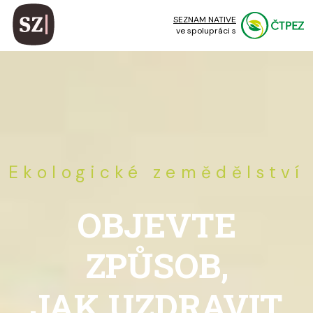
SEZNAM NATIVE
ve spolupráci s
Ekologické zemědělství
OBJEVTE
ZPŮSOB,
JAK UZDRAVIT