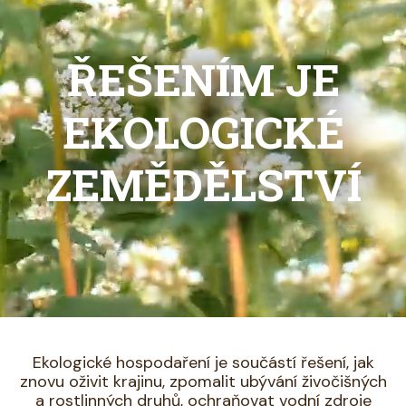
ŘEŠENÍM JE
EKOLOGICKÉ
ZEMĚDĚLSTVÍ
Ekologické hospodaření je součástí řešení, jak
znovu oživit krajinu, zpomalit ubývání živočišných
a rostlinných druhů, ochraňovat vodní zdroje