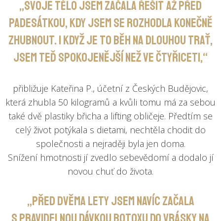
„Svoje tělo jsem začala řešit až před
padesátkou, kdy jsem se rozhodla konečně
zhubnout. I když je to běh na dlouhou trať,
jsem teď spokojenější než ve čtyřiceti,“
přibližuje Kateřina P., účetní z Českých Budějovic,
která zhubla 50 kilogramů a kvůli tomu má za sebou
také dvě plastiky břicha a lifting obličeje. Předtím se
celý život potýkala s dietami, nechtěla chodit do
společnosti a nejraději byla jen doma.
Snížení hmotnosti jí zvedlo sebevědomí a dodalo jí
novou chuť do života.
„Před dvěma lety jsem navíc začala
s pravidelnou dávkou botoxu do vrásky na