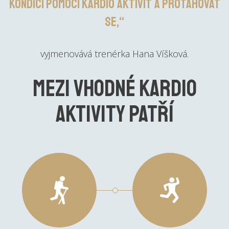
kondici pomocí kardio aktivit a protahovat
se,“
vyjmenovává trenérka Hana Víšková.
Mezi vhodné kardio
aktivity patří