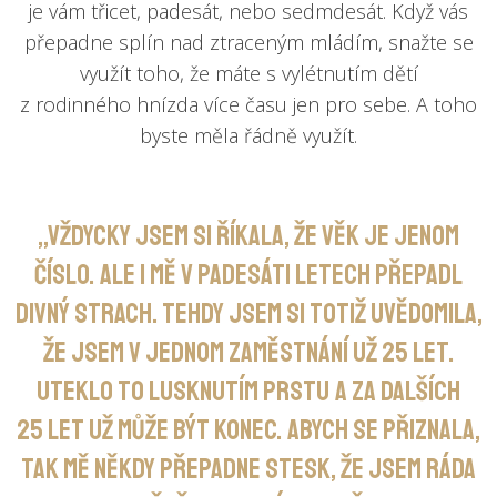
je vám třicet, padesát, nebo sedmdesát. Když vás
přepadne splín nad ztraceným mládím, snažte se
využít toho, že máte s vylétnutím dětí
z rodinného hnízda více času jen pro sebe. A toho
byste měla řádně využít.
„Vždycky jsem si říkala, že věk je jenom
číslo. Ale i mě v padesáti letech přepadl
divný strach. Tehdy jsem si totiž uvědomila,
že jsem v jednom zaměstnání už 25 let.
Uteklo to lusknutím prstu a za dalších
25 let už může být konec. Abych se přiznala,
tak mě někdy přepadne stesk, že jsem ráda