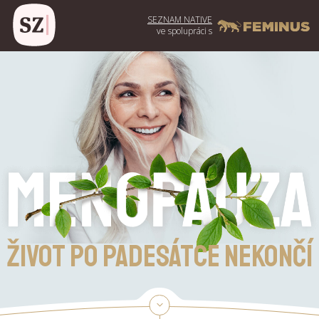
SEZNAM NATIVE
ve spolupráci s
Život po padesátce nekončí