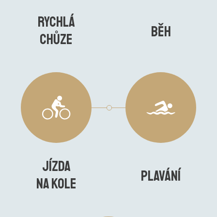
rychlá
běh
chůze
jízda
plavání
na kole