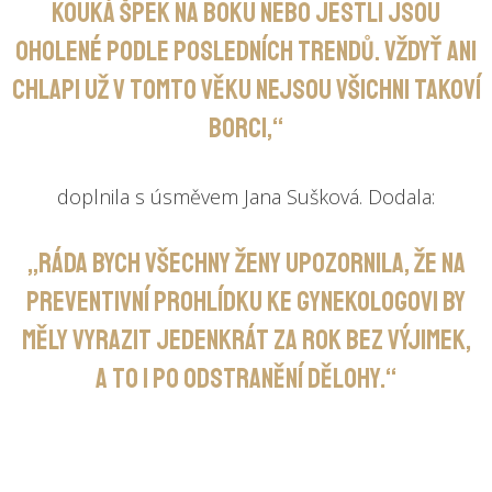
kouká špek na boku nebo jestli jsou
oholené podle posledních trendů. Vždyť ani
chlapi už v tomto věku nejsou všichni takoví
borci,“
doplnila s úsměvem Jana Sušková. Dodala:
„Ráda bych všechny ženy upozornila, že na
preventivní prohlídku ke gynekologovi by
měly vyrazit jedenkrát za rok bez výjimek,
a to i po odstranění dělohy.“