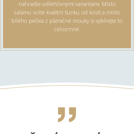
nahraďte odlehčenými variantami. Místo
salámu volte kvalitní šunku od kosti a místo
bílého pečiva z pšeničné mouky si vybírejte to
celozrnné.
„