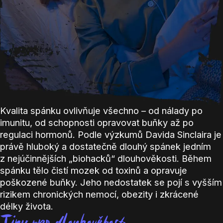
Kvalita spánku ovlivňuje všechno – od nálady po
imunitu, od schopnosti opravovat buňky až po
regulaci hormonů. Podle výzkumů Davida Sinclaira je
právě hluboký a dostatečně dlouhý spánek jedním
z nejúčinnějších „biohacků“ dlouhověkosti. Během
spánku tělo čistí mozek od toxinů a opravuje
poškozené buňky. Jeho nedostatek se pojí s vyšším
rizikem chronických nemocí, obezity i zkrácené
délky života.
Tipy pro dlouhověkost: