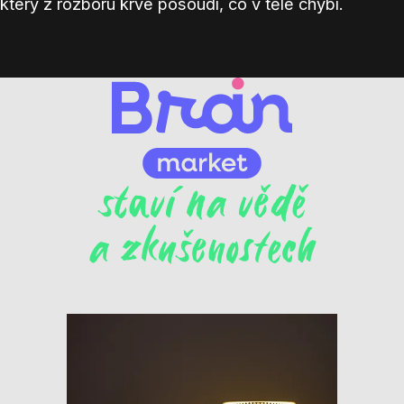
který z rozboru krve posoudí, co v těle chybí.
staví na vědě
a zkušenostech