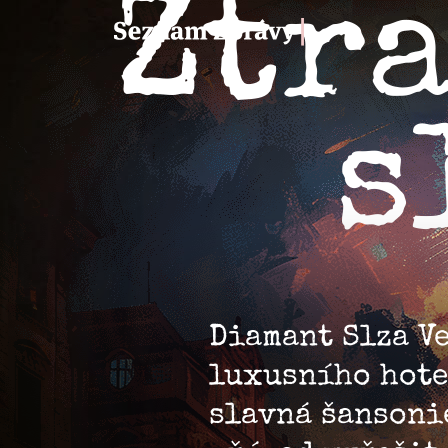
Ztr
s
Diamant Slza V
luxusního hote
slavná šansoni