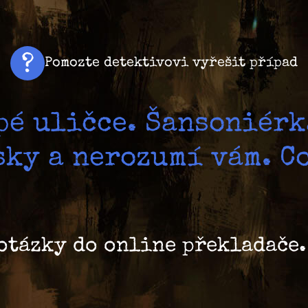
Pomozte detektivovi vyřešit případ
epé uličce. Šansoniérk
ky a nerozumí vám. C
otázky do online překladače.