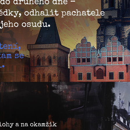
 do druhého dne –
ědky, odhalit pachatele
jeho osudu.
tení,
kam se
l.
blohy a na okamžik