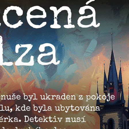
acená
lza
enuše byl ukraden z pokoje
lu, kde byla ubytována
érka. Detektiv musí