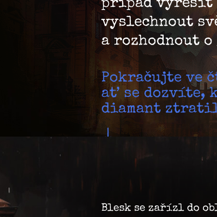
případ vyřešit
vyslechnout sv
a rozhodnout o 
Pokračujte ve č
ať se dozvíte, 
diamant ztrati
Blesk se zařízl do o