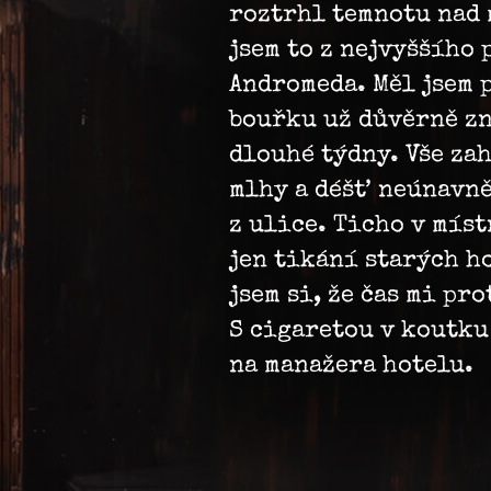
roztrhl temnotu nad 
jsem to z nejvyššího 
Andromeda. Měl jsem p
bouřku už důvěrně zn
dlouhé týdny. Vše za
mlhy a déšť neúnavně
z ulice. Ticho v mís
jen tikání starých h
jsem si, že čas mi pr
S cigaretou v koutku
na manažera hotelu.