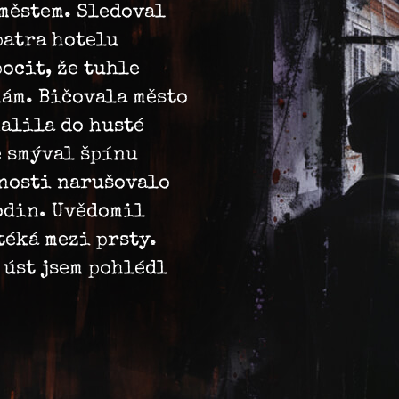
městem. Sledoval
patra hotelu
ocit, že tuhle
ám. Bičovala město
halila do husté
 smýval špínu
tnosti narušovalo
odin. Uvědomil
otéká mezi prsty.
 úst jsem pohlédl