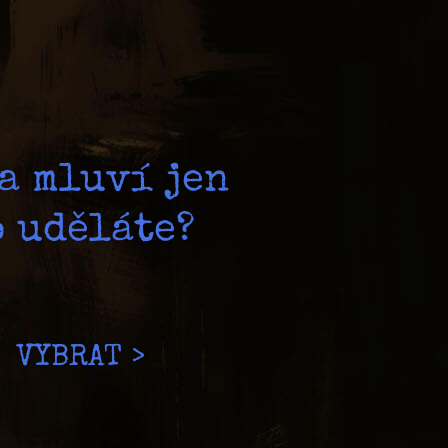
a mluví jen
o uděláte?
VYBRAT >