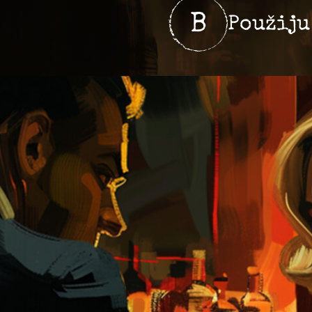
B
Použiju