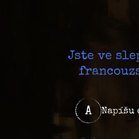
Jste ve sl
francouzs
A
Napíšu 